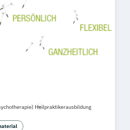
sychotherapie)
Heilpraktikerausbildung
aterial