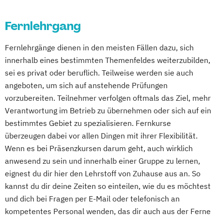
Osnabrück
Regensburg
Rosenheim
Psychologische Beratung
Rostock
Saarbrücken
Siegen
Stuttgart
Fernlehrgang
Tierheilpraktiker
Trier
Tübingen
Ulm
Ästhetische ganzheitliche Therapie bei den
Villingen-Schwenningen
Würzburg
Zürich
Fernlehrgänge dienen in den meisten Fällen dazu, sich
Paracelsus Gesundheitsakademien
innerhalb eines bestimmten Themenfeldes weiterzubilden,
sei es privat oder beruflich. Teilweise werden sie auch
angeboten, um sich auf anstehende Prüfungen
vorzubereiten. Teilnehmer verfolgen oftmals das Ziel, mehr
Verantwortung im Betrieb zu übernehmen oder sich auf ein
bestimmtes Gebiet zu spezialisieren. Fernkurse
überzeugen dabei vor allen Dingen mit ihrer Flexibilität.
Wenn es bei Präsenzkursen darum geht, auch wirklich
anwesend zu sein und innerhalb einer Gruppe zu lernen,
eignest du dir hier den Lehrstoff von Zuhause aus an. So
kannst du dir deine Zeiten so einteilen, wie du es möchtest
und dich bei Fragen per E-Mail oder telefonisch an
kompetentes Personal wenden, das dir auch aus der Ferne