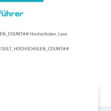
führer
ULEN_COUNT## Hochschulen. Lass
ler ##RESULT_HOCHSCHULEN_COUNT##