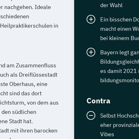
der Wahl
er nachgehen. Ideale
erschiedenen
Ein bisschen Do
 Heilpraktikerschulen in
macht einen Wo
bei kleinem Bu
Bayern legt ga
Bildungsgleich
 und am Zusammenfluss
es damit 2021 s
uch als Dreiflüssestadt
bildungsmonito
este Oberhaus, eine
cht sind das dort
Contra
chtsturm, von dem aus
 den südlichen
Selbst Hochsch
ne Stadt hat.
eher provinzial
tadt mit ihren barocken
Vibes