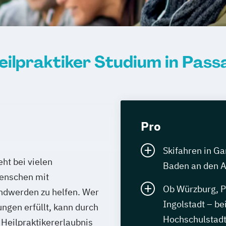
eilpraktiker Studium in Pass
Pro
Skifahren in G
ht bei vielen
Baden an den
enschen mit
Ob Würzburg, P
ndwerden zu helfen. Wer
Ingolstadt – be
ngen erfüllt, kann durch
Hochschulstadt
 Heilpraktikererlaubnis