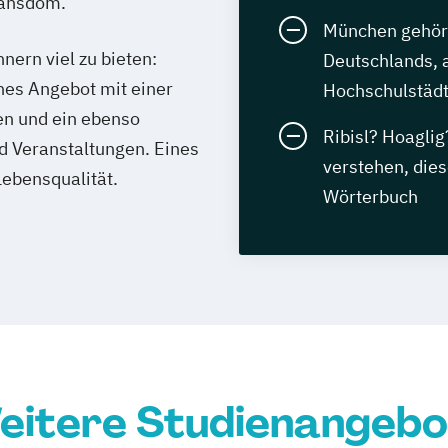
hansdom.
München gehört
ern viel zu bieten:
Deutschlands, a
hes Angebot mit einer
Hochschulstädt
en und ein ebenso
Ribisl? Hoagli
nd Veranstaltungen. Eines
verstehen, die
Lebensqualität.
Wörterbuch
eitere Studienangebo