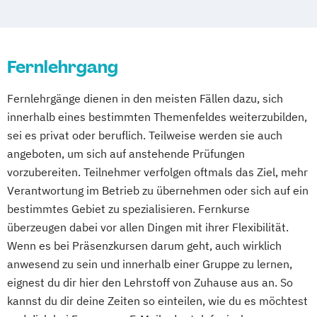
Massagetherapie
Osnabrück
Passau
Regensburg
Tierheilpraktiker + Grundlagen der
Osteopathie Ausbildung
Rosenheim
Rostock
Saarbrücken
artgerechten Tierhaltung
Psychologische Beratung
Siegen
Stuttgart
Trier
Tübingen
Ulm
Tierheilpraktiker + Heilpflanzenkunde
Fernlehrgang
Tierheilpraktiker
Villingen-Schwenningen
Würzburg
Zürich
Tierheilpraktiker + Homöopathie
Ästhetische ganzheitliche Therapie bei den
Tierheilpraktiker/-in mit zusätzlicher
Fernlehrgänge dienen in den meisten Fällen dazu, sich
Paracelsus Gesundheitsakademien
Fachrichtung "Tierernährungsberater"
innerhalb eines bestimmten Themenfeldes weiterzubilden,
sei es privat oder beruflich. Teilweise werden sie auch
angeboten, um sich auf anstehende Prüfungen
vorzubereiten. Teilnehmer verfolgen oftmals das Ziel, mehr
Verantwortung im Betrieb zu übernehmen oder sich auf ein
bestimmtes Gebiet zu spezialisieren. Fernkurse
überzeugen dabei vor allen Dingen mit ihrer Flexibilität.
Wenn es bei Präsenzkursen darum geht, auch wirklich
anwesend zu sein und innerhalb einer Gruppe zu lernen,
eignest du dir hier den Lehrstoff von Zuhause aus an. So
kannst du dir deine Zeiten so einteilen, wie du es möchtest