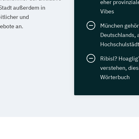
eher provinzial
 Stadt außerdem in
Vibes
tlicher und
München gehört
ebote an.
Deutschlands, a
Hochschulstädt
Ribisl? Hoagli
verstehen, die
Wörterbuch