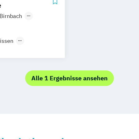
e
Birnbach
nissen
nisse
Alle 1 Ergebnisse ansehen