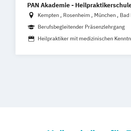
PAN Akademie - Heilpraktikerschul
Kempten
Rosenheim
München
Bad 
Bayreuth
Altötting
Berufsbegleitender Präsenzlehrgang
Heilpraktiker mit medizinischen Kennt
Heilpraktiker ohne medizinische Kennt
Sektoraler Heilpraktiker