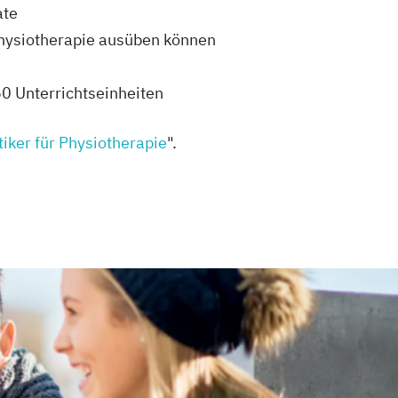
ate
r Physiotherapie ausüben können
60 Unterrichtseinheiten
tiker für Physiotherapie
".