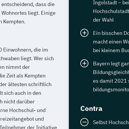
Ingolstadt – be
h entscheidend, dass die
Hochschulstadt
 Wohnortes liegt. Einige
der Wahl
in Kempten.
Ein bisschen Do
macht einen Wo
0 Einwohnern, die im
bei kleinem Bu
chwaben liegt. Wer sich
Bayern legt ga
den nimmt der
Bildungsgleich
ie Zeit als Kempten
es damit 2021 s
r ältesten schriftlich
bildungsmonito
t sich auch in den
h nicht darüber
Contra
rne Hochschul- und
Freizeitangebot und
Selbst Hochsch
 Teilnehmer der Initiative