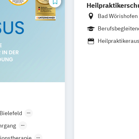
Heilpraktikersch
Bad Wörishofen
Berufsbegleite
Heilpraktikerau
Heilpraktikerau
Bielefeld
ortmund
hrgang
ionstherapie