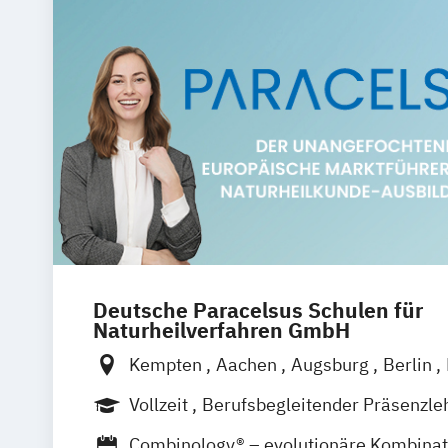
Deutsche Paracelsus Schulen für
Naturheilverfahren GmbH
Kempten
Aachen
Augsburg
Berlin
Braunschweig
Bremen
Chemnitz
D
Vollzeit
Berufsbegleitender Präsenzle
Dresden
Düsseldorf
Erfurt
Essen
Fernlehrgang
Combinology® – evolutionäre Kombinat