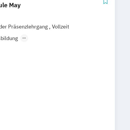
ule May
nder Präsenzlehrgang
Vollzeit
sbildung
sbildung für Psychotherapie