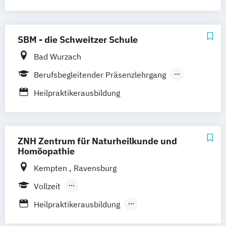
Kenntnissen
Heilpraktiker ohne medizinische
Kenntnisse
SBM - die Schweitzer Schule
Sektoraler Heilpraktiker
Bad Wurzach
Berufsbegleitender Präsenzlehrgang
Fernlehrgang
Heilpraktikerausbildung
ZNH Zentrum für Naturheilkunde und
Homöopathie
Kempten
Ravensburg
Vollzeit
Berufsbegleitender Präsenzlehrgang
Heilpraktikerausbildung
Heilpraktikerausbildung für Psychotherapie