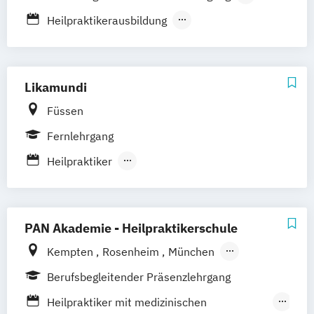
Passau
Regensburg
Rosenheim
Psychologische Beratung
Vollzeit
Heilpraktikerausbildung
Rostock
Saarbrücken
Siegen
Stuttgart
Tierheilpraktiker
Heilpraktikerausbildung für Psychotherapie
Trier
Tübingen
Ulm
Ästhetische ganzheitliche Therapie bei den
Villingen-Schwenningen
Würzburg
Zürich
Paracelsus Gesundheitsakademien
Likamundi
Füssen
Fernlehrgang
Heilpraktiker
Kombi: Heilpraktiker und Psychotherapie
PAN Akademie - Heilpraktikerschule
Kempten
Rosenheim
München
Bad Birnbach
Bayreuth
Altötting
Berufsbegleitender Präsenzlehrgang
Heilpraktiker mit medizinischen