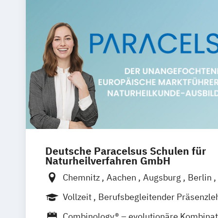
Deutsche Paracelsus Schulen für
Naturheilverfahren GmbH
Chemnitz
Aachen
Augsburg
Berlin
Braunschweig
Bremen
Dortmund
D
Vollzeit
Berufsbegleitender Präsenzle
Düsseldorf
Erfurt
Essen
Frankfurt 
Fernlehrgang
Combinology® – evolutionäre Kombinat