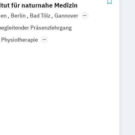
itut für naturnahe Medizin
men
Berlin
Bad Tölz
Gannover
adt
Bad Säckingen
Ludwigsburg
begleitender Präsenzlehrgang
ock
Schwerin
Dresden
Ottersberg
r Physiotherapie
nover
München
Schwandorf
it medizinischen Kenntnissen
sbildung für Psychotherapie