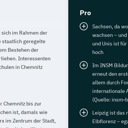
Pro
Sachsen, da w
t sich im Rahmen der
wachsen – und 
 staatlich geregelte
und Unis ist fü
hem Bestehen der
hoch
rliehen. Interessenten
Im INSM Bildu
chulen in Chemnitz
erneut den erst
allem durch Fo
internationale
(Quelle: insm-
 Chemnitz bis zur
chen ist, damals wie
Leipzig ist das
rx im Zentrum der Stadt,
Elbflorenz – e