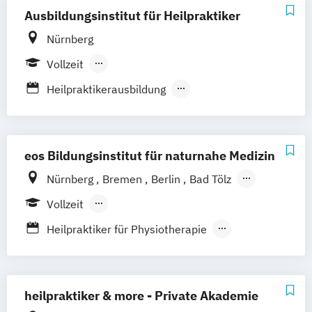
Hamburg Bahrenfeld
Ausbildungsinstitut für Heilpraktiker
Hamburg Poppenbüttel
Nürnberg
Filderstadt (Stuttgart)
Aachen
Vollzeit
Aschaffenburg
Gemmerich (Koblenz)
Berufsbegleitender Präsenzlehrgang
Heilpraktikerausbildung
Hagen (Dortmund)
St. Märgen (Freiburg)
Heilpraktikerausbildung für Psychotherapie
Fernstudium
eos Bildungsinstitut für naturnahe Medizin
Nürnberg
Bremen
Berlin
Bad Tölz
Gannover
Leipzig
Chemnitz
Darmstadt
Vollzeit
Bad Säckingen
Ludwigsburg
Hamburg
Berufsbegleitender Präsenzlehrgang
Heilpraktiker für Physiotherapie
Rostock
Schwerin
Dresden
Ottersberg
Heilpraktiker mit medizinischen
Bad Elster
Hannover
München
Kenntnissen
Schwandorf
Heilpraktikerausbildung für Psychotherapie
heilpraktiker & more - Private Akademie