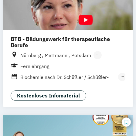
BTB - Bildungswerk für therapeutische
Berufe
Nürnberg
Mettmann
Potsdam
Remscheid (Hauptsitz)
Hannover
Unna
Fernlehrgang
Dortmund
Heidelberg
Hamburg
Biochemie nach Dr. Schüßler / Schüßler-
Leichlingen
Frankfurt am Main
Salze
Augsburg
Horstmar
Coach für Kinderentspannung
Kostenloses Infomaterial
Neustadt an der Weinstraße
Pirmasens
Fachkraft für Osteoporose-Prophylaxe
Bochum
München
Bremen
Bingen
Heilpflanzenkunde
Heilpraktiker
Heilpraktiker + Akupunktur
Heilpraktiker + Ernährungsberatung