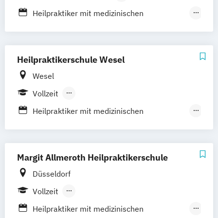
Berufsbegleitender Präsenzlehrgang
Heilpraktiker mit medizinischen
Kenntnissen
Heilpraktiker ohne medizinische
Kenntnisse
Heilpraktikerschule Wesel
Wesel
Vollzeit
Berufsbegleitender Präsenzlehrgang
Heilpraktiker mit medizinischen
Kenntnissen
Heilpraktiker ohne medizinische
Kenntnisse
Margit Allmeroth Heilpraktikerschule
Düsseldorf
Vollzeit
Berufsbegleitender Präsenzlehrgang
Heilpraktiker mit medizinischen