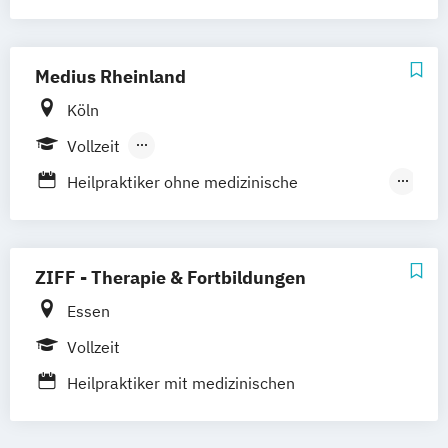
Fernlehrgang
Kenntnissen
Heilpraktiker ohne medizinische
Kenntnisse
Medius Rheinland
Heilpraktikerausbildung für Psychotherapie
Köln
Vollzeit
Berufsbegleitender Präsenzlehrgang
Heilpraktiker ohne medizinische
Kenntnisse
Heilpraktikerausbildung für Psychotherapie
ZIFF - Therapie & Fortbildungen
Heilpraktikert mit medizinischen
Essen
Kenntnissen
Vollzeit
Heilpraktiker mit medizinischen
Vorkenntnissen