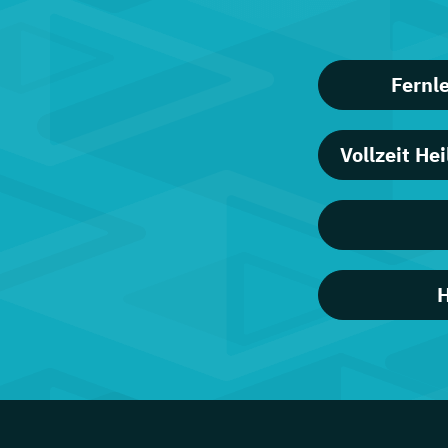
Fernl
Vollzeit He
H