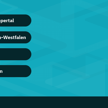
pertal
in-Westfalen
en