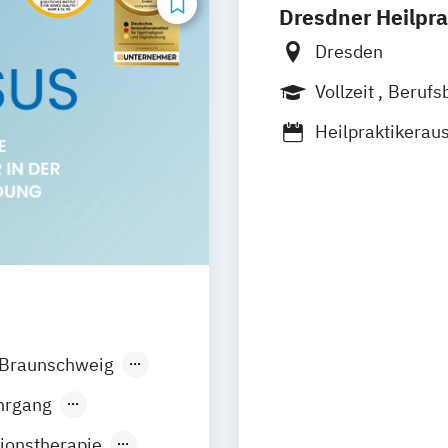
Dresdner Heilpra
Dresden
Vollzeit
Berufs
Heilpraktikerau
Braunschweig
en
Düsseldorf
hrgang
iburg
Gießen
ionstherapie