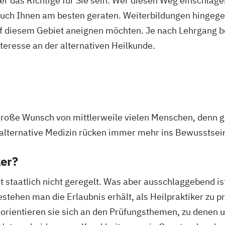
ker das Richtige für Sie sein. Wer diesen Weg einschlage
auch Ihnen am besten geraten. Weiterbildungen hingegen
uf diesem Gebiet aneignen möchten. Je nach Lehrgang b
nteresse an der alternativen Heilkunde.
 große Wunsch von mittlerweile vielen Menschen, denn g
alternative Medizin rücken immer mehr ins Bewusstsei
ker?
t staatlich nicht geregelt. Was aber ausschlaggebend ist
ehen man die Erlaubnis erhält, als Heilpraktiker zu pra
ch orientieren sie sich an den Prüfungsthemen, zu denen