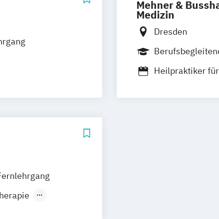
Mehner & Busshar
Medizin
Dresden
hrgang
Berufsbegleite
Heilpraktiker fü
Heilpraktiker fü
Heilpraktiker m
Heilpraktiker o
Heilpraktikerau
Fernlehrgang
therapie