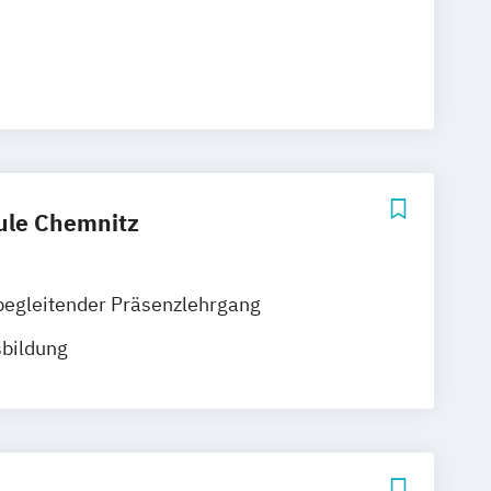
hule Chemnitz
begleitender Präsenzlehrgang
sbildung