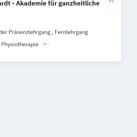
dt - Akademie für ganzheitliche
nder Präsenzlehrgang
Fernlehrgang
r Physiotherapie
r Podologie
it medizinischen Kenntnissen
hne medizinische Kenntnisse
sbildung für Psychotherapie