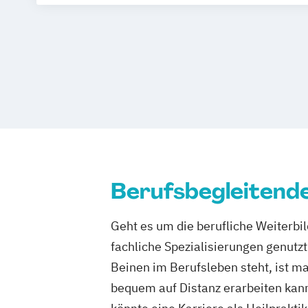
Heilpraktiker für Psychotherapie
Heilpraktiker mit medizinischen Vorke
Naturheilkunde und komplementäre Hei
Berufsbegleitend
Geht es um die berufliche Weiterbil
fachliche Spezialisierungen genut
Beinen im Berufsleben steht, ist ma
bequem auf Distanz erarbeiten kann.