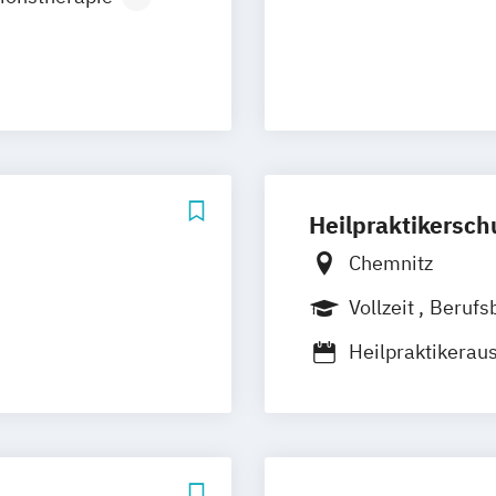
a
Karlsruhe
Konstanz
lpraktiker
g
Mainz
en
Münster
heilkunde
ssau
dung
arbrücken
tiker
m
 den Paracelsus
rich
Heilpraktikersc
Chemnitz
Vollzeit
Berufs
Heilpraktikerau