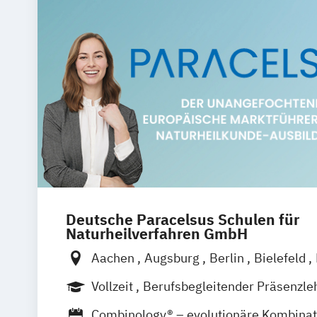
Deutsche Paracelsus Schulen für
Naturheilverfahren GmbH
Aachen
Augsburg
Berlin
Bielefeld
Bremen
Chemnitz
Dortmund
Dresd
Vollzeit
Berufsbegleitender Präsenzle
Erfurt
Essen
Frankfurt am Main
Fre
Fernlehrgang
Combinology® – evolutionäre Kombinat