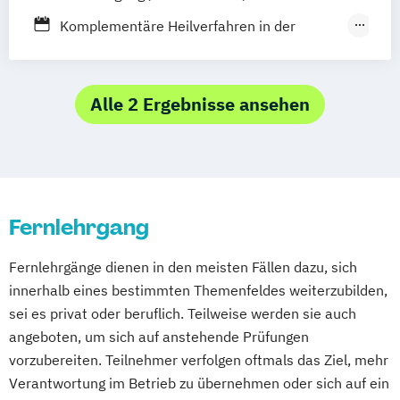
Rosenheim
Rostock
Saarbrücken
Baden-Baden
Berlin
Bonn
Psychologische Beratung
Komplementäre Heilverfahren in der
Siegen
Stuttgart
Trier
Tübingen
Ulm
Friedrichshafen
Hamburg
Hannover
Tierheilpraktiker
Schmerztherapie
Villingen-Schwenningen
Würzburg
Zürich
Heilbronn
Kassel
Leipzig
Mannheim
Ästhetische ganzheitliche Therapie bei den
Naturheilkunde und komplementäre
München
Bochum
Kaiserslautern
Paracelsus Gesundheitsakademien
Heilverfahren
Alle 2 Ergebnisse ansehen
Wiesbaden
Regenstauf
Dresden
Osteopathie i.V.
Hoyerswerda
Magdeburg
Ostfildern
Stein / Nürnberg
Wuppertal
Prichsenstadt
Online-Campus
Heidelberg
Fernlehrgang
Fernlehrgänge dienen in den meisten Fällen dazu, sich
innerhalb eines bestimmten Themenfeldes weiterzubilden,
sei es privat oder beruflich. Teilweise werden sie auch
angeboten, um sich auf anstehende Prüfungen
vorzubereiten. Teilnehmer verfolgen oftmals das Ziel, mehr
Verantwortung im Betrieb zu übernehmen oder sich auf ein