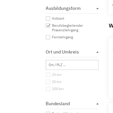
Ausbildungsform
Vollzeit
W
Berufsbegleitender
Präsenzlehrgang
Fernlehrgang
Ort und Umkreis
25 km
50 km
100 km
Bundesland