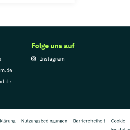
Folge uns auf
e
Instagram
um.de
nd.de
klärung
Nutzungsbedingungen
Barrierefreiheit
Cookie
Einstell